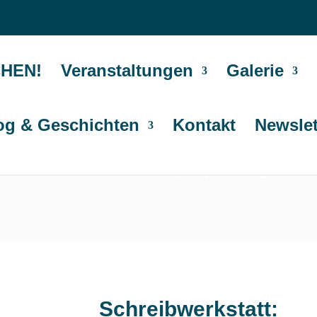
HEN!
Veranstaltungen
Galerie
og & Geschichten
Kontakt
Newslet
htsTaumel - das Kulturfestival 
Blume - Henry Sperling
Schreibwerkstatt: