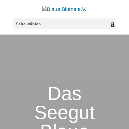
Seite wählen
Das
Seegut