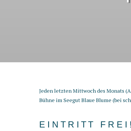
Jeden letzten Mittwoch des Monats (Ap
Bühne im Seegut Blaue Blume (bei schl
E I N T R I T T F R E I 