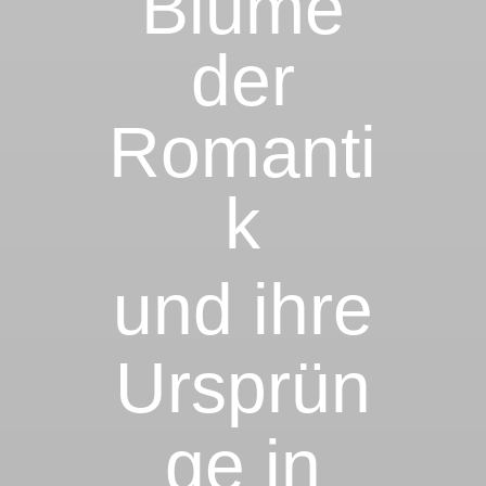
Blume
der
Romanti
k
und ihre
Ursprün
ge in