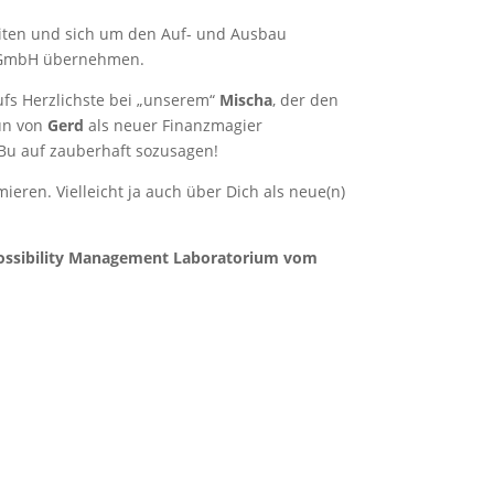
eiten und sich um den Auf- und Ausbau
 GmbH übernehmen.
ufs Herzlichste bei „unserem“
Mischa
, der den
nun von
Gerd
als neuer Finanzmagier
u auf zauberhaft sozusagen!
ren. Vielleicht ja auch über Dich als neue(n)
ossibility Management Laboratorium vom