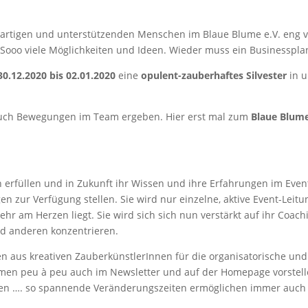
rtigen und unterstützenden Menschen im Blaue Blume e.V. eng v
ooo viele Möglichkeiten und Ideen. Wieder muss ein Businessplan h
30.12.2020 bis 02.01.2020
eine
opulent-zauberhaftes Silvester
in u
 auch Bewegungen im Team ergeben. Hier erst mal zum
Blaue Blume
erfüllen und in Zukunft ihr Wissen und ihre Erfahrungen im Even
en zur Verfügung stellen. Sie wird nur einzelne, aktive Event-Lei
r sehr am Herzen liegt. Sie wird sich sich nun verstärkt auf ihr 
d anderen konzentrieren.
 aus kreativen ZauberkünstlerInnen für die organisatorische und
men peu à peu auch im Newsletter und auf der Homepage vorstelle
lden …. so spannende Veränderungszeiten ermöglichen immer auch