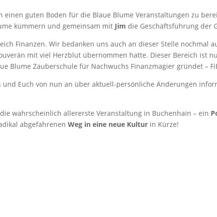
en einen guten Boden für die Blaue Blume Veranstaltungen zu ber
Blume kümmern und gemeinsam mit
Jim
die Geschäftsführung der
ereich Finanzen. Wir bedanken uns auch an dieser Stelle nochmal a
souverän mit viel Herzblut übernommen hatte. Dieser Bereich ist 
e Blume Zauberschule für Nachwuchs Finanzmagier gründet – FiB
 und Euch von nun an über aktuell-persönliche Änderungen informie
die wahrscheinlich allererste Veranstaltung in Buchenhain – ein
P
radikal abgefahrenen
Weg in eine neue Kultur
in Kürze!