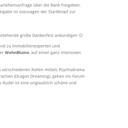
Darlehensanfrage über die Bank freigeben.
eigabe ist sozusagen der Startknopf zur
nstehende große Dankesfest ankündigen 🙂
sind zu Immobilienexperten und
der
WohnBlume
, auf einen ganz intensiven
n verschiedenen Rollen mittels Psychodrama
rachen (Dragon Dreaming), gehen ins Forum
s Rudel ist eine unglaublich schöne und