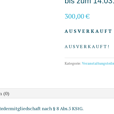
bis zum 14.03
300,00
€
A U S V E R K A U F T
A U S V E R K A U F T !
Kategorie:
Veranstaltungsteil
 (0)
rdermitgliedschaft nach § 8 Abs.5 KStG.