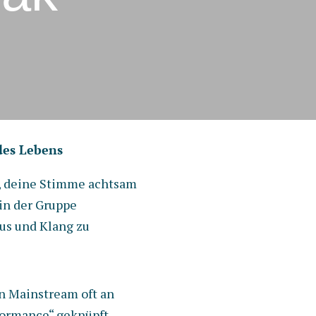
des Lebens
n, deine Stimme achtsam
 in der Gruppe
us und Klang zu
n Mainstream oft an
formance“ geknüpft,