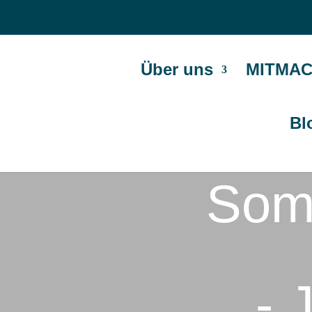
Über uns
MITMAC
Bl
Som
- 